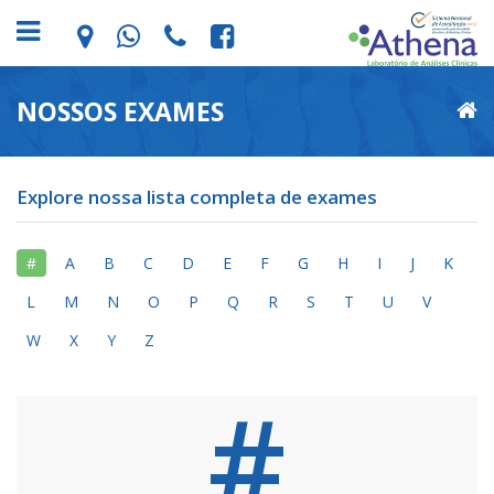
NOSSOS EXAMES
Explore nossa lista completa de exames
#
A
B
C
D
E
F
G
H
I
J
K
L
M
N
O
P
Q
R
S
T
U
V
W
X
Y
Z
#